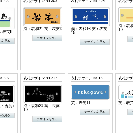
-302
表札デザイン:hd-303
表札デザイン:hd-304
表札デザイ
漢：表和
漢：表和16 英：表英
漢：表和21 英：表英3
10
：表英8
15
デザインを見る
ンを見る
デザインを見る
-307
表札デザイン:hd-312
表札デザイン:hd-181
表札デザイ
英：表英11
英：表英
漢：表和23 英：表英
英：表英1
10
デザインを見る
ンを見る
デザインを見る