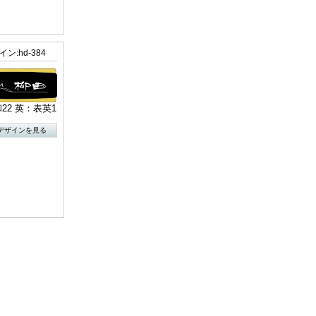
ン:hd-384
22 英：表英1
デザインを見る