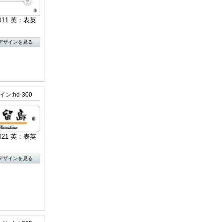
11 英：表英
デザインを見る
ン:hd-300
21 英：表英
デザインを見る