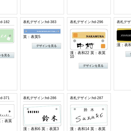
-182
表札デザイン:hd-383
表札デザイン:hd-296
表札デザイ
英：表英5
漢：表和
デザインを見る
漢：表和22 英：表英
ンを見る
10
デザインを見る
-371
表札デザイン:hd-286
表札デザイン:hd-287
英：表英
漢：表和6 英：表英3
漢：表和14 英：表英