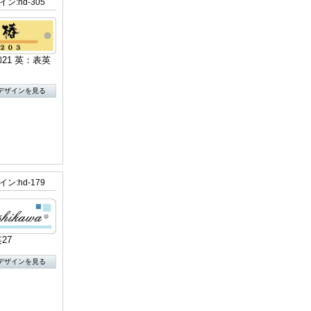
ン:hd-305
21 英：表英
デザインを見る
ン:hd-179
27
デザインを見る