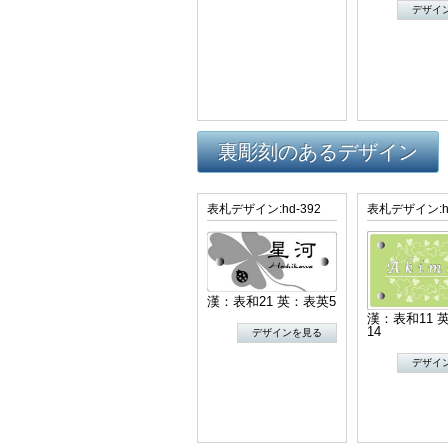
デザイ
裏彫刻のあるデザイン
表札デザイン:hd-392
表札デザイン:hd
漢：表和21 英：表英5
漢：表和11 
14
デザインを見る
デザイ