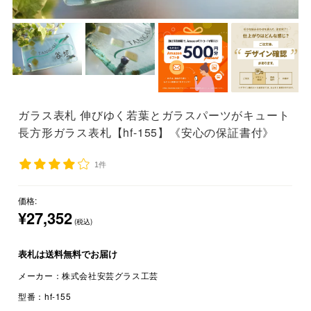
ガラス表札 伸びゆく若葉とガラスパーツがキュート
長方形ガラス表札【hf-155】《安心の保証書付》
1件
価格:
¥27,352
(税込)
表札は
送料無料
でお届け
メーカー：
株式会社安芸グラス工芸
型番：
hf-155