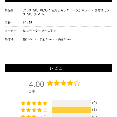
製品名:
ガラス表札 伸びゆく若葉とガラスパーツがキュート 長方形ガラ
ス表札【hf-155】
型番:
hf-155
メーカー:
株式会社安芸グラス工芸
外寸法:
幅190mm × 奥行15mm × 高さ90mm
レビュー
4.00
1件
(0)
(1)
(0)