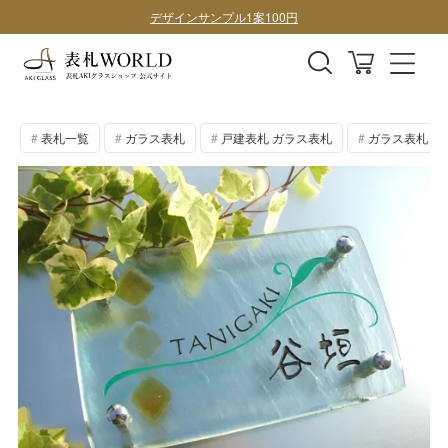
購入前にデザイン確認したい方はこちら
表札全商品、全国送料無料！
デザインサンプル1案100円
表札一覧
ガラス表札
戸建表札 ガラス表札
ガラス表札 手