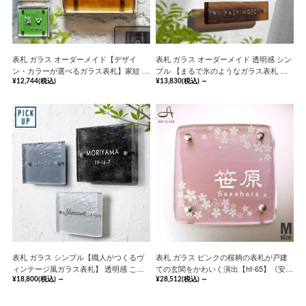
表札 ガラス オーダーメイド【デザイ
表札 ガラス オーダーメイド 透明感 シン
ン・カラーが選べるガラス表札】家紋 番
プル 【まるで氷のようなガラス表札 長
地 二世帯【hf-14000】《安心の保証書
方形】 ICY アイシー 【hf-c01】《安心の
¥12,744
(税込)
¥13,830
(税込)
～
付》
保証書付》
表札 ガラス シンプル【職人がつくるヴ
表札 ガラス ピンクの桜柄の表札が戸建
ィンテージ風ガラス表札】 透明感 こだ
ての玄関をかわいく演出【hf-65】《安心
わり オーダー【hf-v02】《安心の保証書
の保証書付》
¥18,800
(税込)
～
¥28,512
(税込)
～
付》