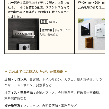
バー部分は鏡面仕上げで美しく輝き、上部に会
W400mm×H500m
社名、下部にお名前を配置。ステンレスならで
た高級感のある仕上が
はの煌めきと高級感を兼ね備えた仕上がりとな
りました。
lcsm-01
品番
サイズ、ロゴ
特注内容
入稿、着色追加
▼ これまでにご購入いただいた業種例 ▼
店舗・サロン系 :
美容院、ネイルサロン、カフェ、焼き菓子店、リラ
クゼーションサロン、貸別荘など
オフィス・事務所系 :
企業オフィス、会計事務所、行政書士事務所、
家具製作所など
複合施設系 :
マンション、自宅兼店舗・事務所など