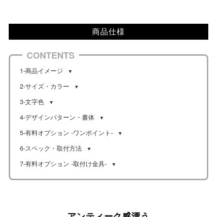
商品仕様
CONTENTS
1-商品イメージ
2-サイズ・カラー
3-文字色
4-デザインパターン・書体
5-有料オプション -ワンポイント-
6-スペック・取付方法
7-有料オプション -取付け金具-
アンティーク感漂う