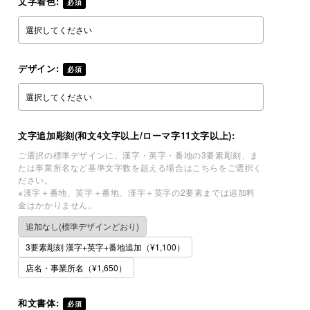
文字着色:
必須
デザイン:
必須
文字追加彫刻(和文4文字以上/ローマ字11文字以上):
ご選択の標準デザインに、漢字・英字・番地の3要素彫刻、ま
たは事業所名など基準文字数を超える場合はこちらをご選択く
ださい。
※漢字＋番地、英字＋番地、漢字＋英字の2要素までは追加料
金はかかりません。
追加なし(標準デザインどおり)
3要素彫刻 漢字+英字+番地追加（¥1,100）
店名・事業所名（¥1,650）
和文書体:
必須