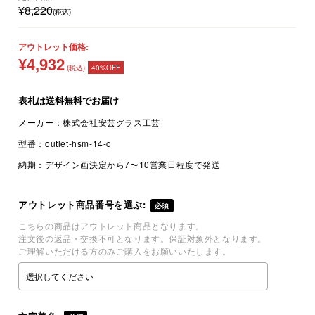
¥8,220
(税込)
アウトレット価格:
¥4,932
(税込)
40%OFF
表札は
送料無料
でお届け
メーカー：
株式会社安芸グラス工芸
型番：
outlet-hsm-14-c
納期：
デザイン画決定から7〜10営業日程度で発送
アウトレット商品番号を選ぶ:
必須
こちらの商品はアウトレット商品となります。
注文後の返品・交換不可となります。保証対象外となります。
ご理解いただける方のみご購入をお願いいたします。