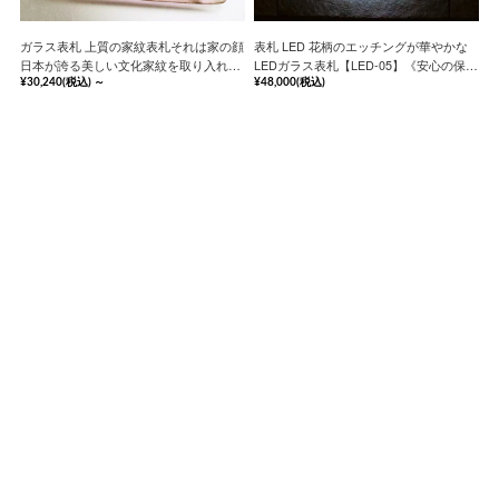
ガラス表札 上質の家紋表札それは家の顔
表札 LED 花柄のエッチングが華やかな
日本が誇る美しい文化家紋を取り入れた
LEDガラス表札【LED-05】《安心の保証
家紋ガラス表札【hf-83】《安心の保証書
書付》
¥30,240
(税込)
～
¥48,000
(税込)
付》