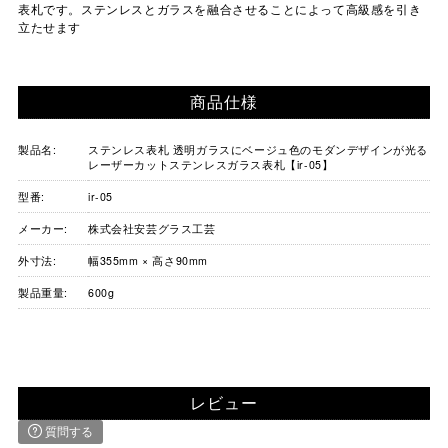
表札です。ステンレスとガラスを融合させることによって高級感を引き
立たせます
商品仕様
製品名:
ステンレス表札 透明ガラスにベージュ色のモダンデザインが光る
レーザーカットステンレスガラス表札【ir-05】
型番:
ir-05
メーカー:
株式会社安芸グラス工芸
外寸法:
幅355mm × 高さ90mm
製品重量:
600g
レビュー
質問する