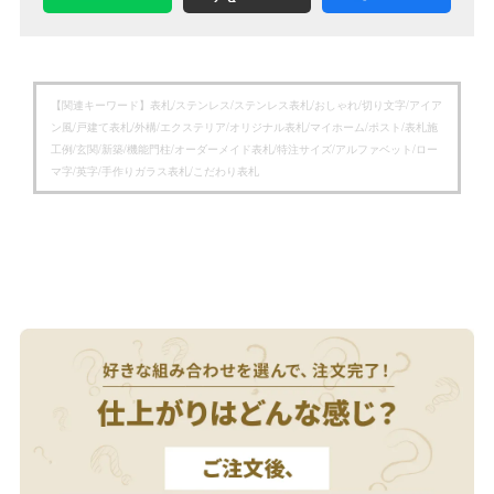
【関連キーワード】
表札/ステンレス/ステンレス表札/おしゃれ/切り文字/アイア
ン風/戸建て表札/外構/エクステリア/オリジナル表札/マイホーム/ポスト/表札施
工例/玄関/新築/機能門柱/オーダーメイド表札/特注サイズ/アルファベット/ロー
マ字/英字/手作りガラス表札/こだわり表札