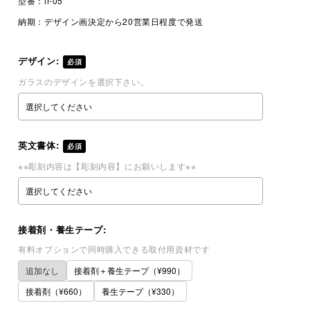
型番：
ir-05
納期：
デザイン画決定から20営業日程度で発送
デザイン:
必須
ガラスのデザインを選択下さい。
英文書体:
必須
※※彫刻内容は【彫刻内容】にお願いします※※
接着剤・養生テープ:
有料オプションで同時購入できる取付用資材です
追加なし
接着剤＋養生テープ（¥990）
接着剤（¥660）
養生テープ（¥330）