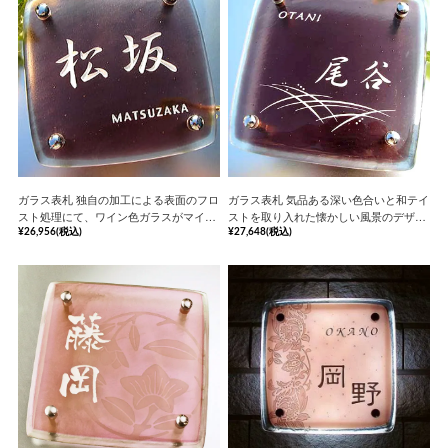
ガラス表札 独自の加工による表面のフロ
ガラス表札 気品ある深い色合いと和テイ
スト処理にて、ワイン色ガラスがマイル
ストを取り入れた懐かしい風景のデザイ
ドな淡い光を拡散するガラス表札【hf-
ンのガラス表札【hf-106】《安心の保証
¥26,956
(税込)
¥27,648
(税込)
201】《安心の保証書付》
書付》