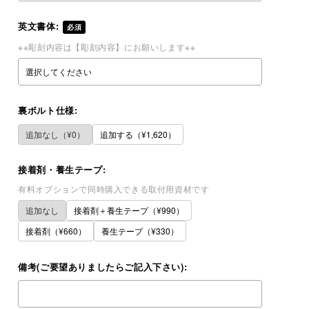
英文書体:
必須
※※彫刻内容は【彫刻内容】にお願いします※※
裏ボルト仕様:
追加なし（¥0）
追加する（¥1,620）
接着剤・養生テープ:
有料オプションで同時購入できる取付用資材です
追加なし
接着剤＋養生テープ（¥990）
接着剤（¥660）
養生テープ（¥330）
備考(ご要望ありましたらご記入下さい):