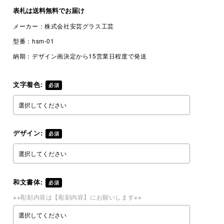
表札は
送料無料
でお届け
メーカー：
株式会社安芸グラス工芸
型番：
hsm-01
納期：
デザイン画決定から15営業日程度で発送
文字着色:
必須
デザイン:
必須
和文書体:
必須
※※彫刻内容は【彫刻内容】にお願いします※※