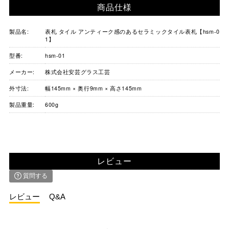
商品仕様
製品名:
表札 タイル アンティーク感のあるセラミックタイル表札【hsm-0
1】
型番:
hsm-01
メーカー:
株式会社安芸グラス工芸
外寸法:
幅145mm × 奥行9mm × 高さ145mm
製品重量:
600g
レビュー
質問する
レビュー
Q&A