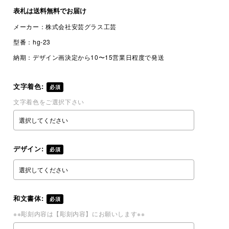
表札は
送料無料
でお届け
メーカー：
株式会社安芸グラス工芸
型番：
hg-23
納期：
デザイン画決定から10〜15営業日程度で発送
文字着色:
必須
文字着色をご選択下さい
デザイン:
必須
和文書体:
必須
※※彫刻内容は【彫刻内容】にお願いします※※