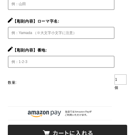
【彫刻内容】ローマ字名:
【彫刻内容】番地:
数量:
個