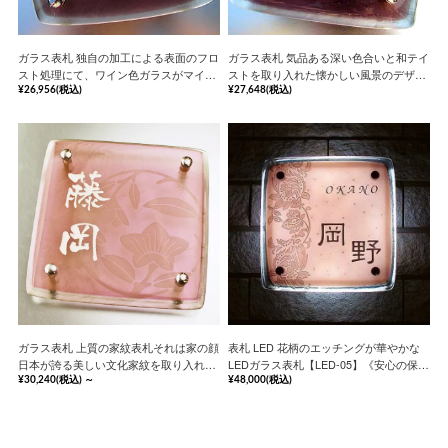
ガラス表札 独自の加工による表面のフロ
ガラス表札 気品ある深い色合いと和テイ
スト処理にて、ワイン色ガラスがマイル
ストを取り入れた懐かしい風景のデザイ
ドな淡い光を拡散するガラス表札【hf-
ンのガラス表札【hf-106】《安心の保証
¥26,956
(税込)
¥27,648
(税込)
201】《安心の保証書付》
書付》
ガラス表札 上質の家紋表札それは家の顔
表札 LED 花柄のエッチングが華やかな
日本が誇る美しい文化家紋を取り入れた
LEDガラス表札【LED-05】《安心の保証
家紋ガラス表札【hf-83】《安心の保証書
書付》
¥30,240
(税込)
～
¥48,000
(税込)
付》