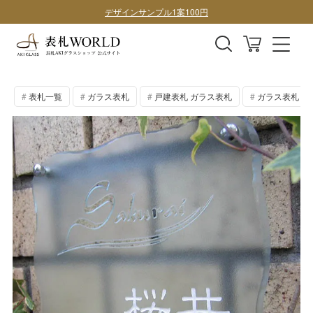
デザインサンプル1案100円
購入前にデザイン確認したい方はこちら
表札全商品、全国送料無料！
デザインサンプル1案100円
表札一覧
ガラス表札
戸建表札 ガラス表札
ガラス表札 フ