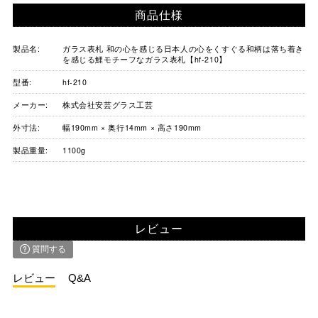
商品仕様
製品名:
ガラス表札 和の心を感じる日本人の心をくすぐる和柄は落ち着き
を感じる鯉モチーフなガラス表札【hf-210】
型番:
hf-210
メーカー:
株式会社安芸グラス工芸
外寸法:
幅190mm × 奥行14mm × 高さ190mm
製品重量:
1100g
レビュー
質問する
レビュー
Q&A