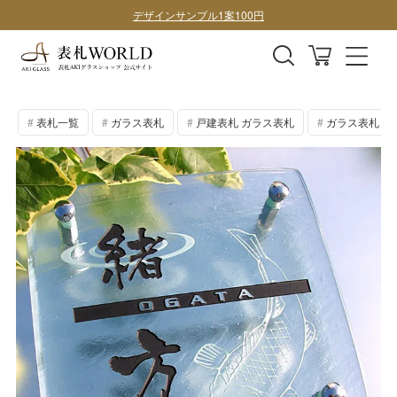
購入前にデザイン確認したい方はこちら
表札全商品、全国送料無料！
デザインサンプル1案100円
表札一覧
ガラス表札
戸建表札 ガラス表札
ガラス表札 手