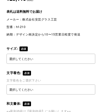
表札は
送料無料
でお届け
メーカー：
株式会社安芸グラス工芸
型番：
hf-210
納期：
デザイン画決定から10〜15営業日程度で発送
サイズ:
必須
文字着色:
必須
文字着色をご選択下さい
和文書体:
必須
※※彫刻内容は【彫刻内容】にお願いします※※