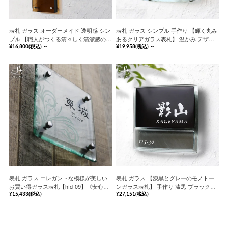
表札 ガラス オーダーメイド 透明感 シン
表札 ガラス シンプル 手作り 【輝く丸み
プル 【職人がつくる清々しく清潔感のあ
あるクリアガラス表札】 温かみ デザイ
るガラス表札】 すっきり 戸建て 看板
ン豊富 【hf-117】《安心の保証書付》
¥16,800
(税込)
～
¥19,958
(税込)
～
【hf-c02】《安心の保証書付》
表札 ガラス エレガントな模様が美しい
表札 ガラス 【漆黒とグレーのモノトー
お買い得ガラス表札【hfd-09】《安心の
ンガラス表札】 手作り 漆黒 ブラック
保証書付》
【hf-315】《安心の保証書付》
¥15,433
(税込)
¥27,151
(税込)