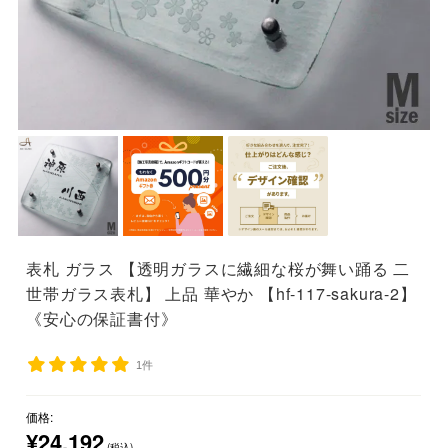
表札 ガラス 【透明ガラスに繊細な桜が舞い踊る 二
世帯ガラス表札】 上品 華やか 【hf-117-sakura-2】
《安心の保証書付》
1件
価格:
¥24,192
(税込)