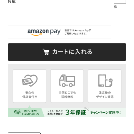
数量:
個