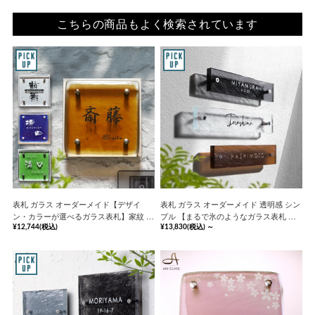
こちらの商品もよく検索されています
表札 ガラス オーダーメイド【デザイ
表札 ガラス オーダーメイド 透明感 シン
ン・カラーが選べるガラス表札】家紋 番
プル 【まるで氷のようなガラス表札 長
地 二世帯【hf-14000】《安心の保証書
方形】 ICY アイシー 【hf-c01】《安心の
¥12,744
(税込)
¥13,830
(税込)
～
付》
保証書付》