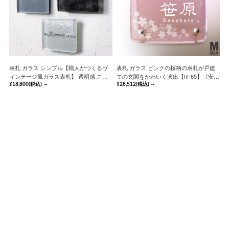
表札 ガラス シンプル【職人がつくるヴ
表札 ガラス ピンクの桜柄の表札が戸建
ィンテージ風ガラス表札】 透明感 こだ
ての玄関をかわいく演出【hf-65】《安心
わり オーダー【hf-v02】《安心の保証書
の保証書付》
¥18,800
(税込)
～
¥28,512
(税込)
～
付》