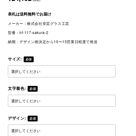
表札は
送料無料
でお届け
メーカー：
株式会社安芸グラス工芸
型番：
hf-117-sakura-2
納期：
デザイン画決定から10〜15営業日程度で発送
サイズ:
必須
文字着色:
必須
デザイン:
必須