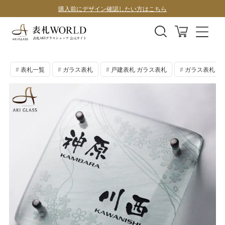
購入前にデザイン確認したい方はこちら
表札全商品、全国送料無料！
デザインサンプル1案100円
表札一覧
ガラス表札
戸建表札 ガラス表札
ガラス表札 手