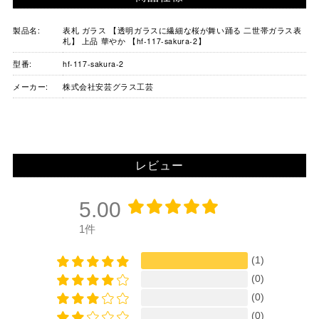
製品名:
表札 ガラス 【透明ガラスに繊細な桜が舞い踊る 二世帯ガラス表
札】 上品 華やか 【hf-117-sakura-2】
型番:
hf-117-sakura-2
メーカー:
株式会社安芸グラス工芸
レビュー
5.00
1件
(1)
(0)
(0)
(0)