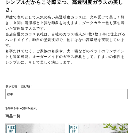
シンプルだからこそ際立つ、高透明度ガラスの美し
さ。
戸建て表札
として人気の高い
高透明度ガラス
は、光を受けて美しく輝
き、玄関に清潔感と上質な印象を与えます。ダークカラー色も落ち着
いた雰囲気で人気です。
当店自慢のガラス表札は、自社のガラス職人が1枚1枚丁寧に仕上げる
ハンドメイド。独自の塗装技術で、他にはない高級感を実現していま
す。
名字だけでなく、ご家族の名前や、
犬
・
猫
などの
ペット
のワンポイン
トも追加可能。
オーダーメイドのガラス表札
として、住まいの個性を
シンプルに、そして美しく演出します。
表示切替：
並び順：
3件中1件〜3件を表示
商品一覧