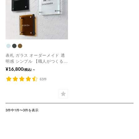
表札 ガラス オーダーメイド 透
明感 シンプル 【職人がつくる
清々しく清潔感のあるガラス表
¥16,800
(税込)
～
札】 すっきり 戸建て 看板【hf-
c02】《安心の保証書付》
63件
3件中1件〜3件を表示