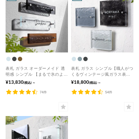
表札 ガラス オーダーメイド 透
表札 ガラス シンプル【職人がつ
明感 シンプル 【まるで氷のよう
くるヴィンテージ風ガラス表
なガラス表札 長方形】 ICY ア
札】 透明感 こだわり オーダー
¥13,830
¥18,800
(税込)
～
(税込)
～
イシー 【hf-c01】《安心の保証
【hf-v02】《安心の保証書付》
書付》
74件
54件