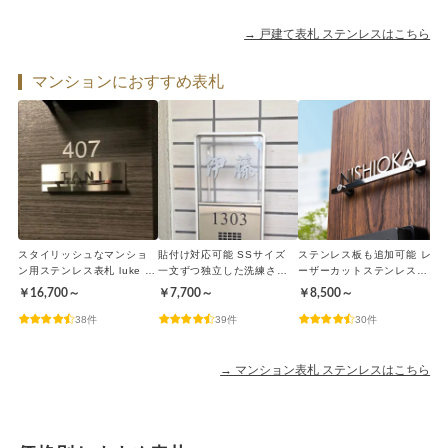
→ 戸建て表札 ステンレスはこちら
マンションにおすすめ表札
スタイリッシュなマンショ
貼付け対応可能 SSサイズ
ステンレス板も追加可能 レ
ン用ステンレス表札 luke ル
一文ずつ独立した洗練され
ーザーカットステンレス表
ーク【lcsm-01】マンション
た和文表札【lcsj-01】マン
札 filliy フィリー【lcsm-
ー
￥16,700～
￥7,700～
￥8,500～
￥
ション
02】マンション
【
38件
39件
30件
→ マンション表札 ステンレスはこちら