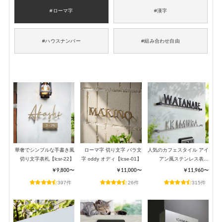
#ローマ字
#漢字
#ハウスナンバー
#組み合わせ自由
華奢でシンプルな手書き風
ローマ字 切り文字 バラ文
人気のカフェスタイル アイ
切り文字表札【lcsr-22】
字 oddy オディ【lcse-01】
アン風ステンレス表札
【lcs-03】
￥9,800〜
￥11,000〜
￥11,960〜
397件
26件
315件