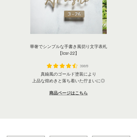
華奢でシンプルな手書き風切り文字表札
【lcsr-22】
398件
真鍮風のゴールド塗装により
上品な煌めきと落ち着いた佇まいに◎
商品ページはこちら