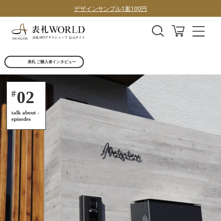
デザインサンプル1案100円
購入前にデザイン確認したい方はこちら
表札全商品、全国送料無料！
デザインサンプル1案100円
表札 ご購入者インタビュー
02
#
talk about -
episodes