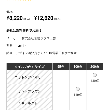
価格:
¥8,220
¥12,620
～
(税込)
(税込)
表札は
送料無料
でお届け
メーカー：
株式会社安芸グラス工芸
型番：
hsm-14
納期：
デザイン画決定から7〜10営業日程度で発送
タイルの色 / サイズ
95角
100角
200角
コットンアイボリー
130個
サンドブラウン
419個
ミネラルグレー