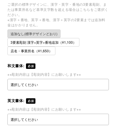
ご選択の標準デザインに、漢字・英字・番地の3要素彫刻、ま
たは事業所名など基準文字数を超える場合はこちらをご選択く
ださい。
※漢字＋番地、英字＋番地、漢字＋英字の2要素までは追加料
金はかかりません。
追加なし(標準デザインどおり)
3要素彫刻 漢字+英字+番地追加（¥1,100）
店名・事業所名（¥1,650）
和文書体:
必須
※※彫刻内容は【彫刻内容】にお願いします※※
英文書体:
必須
※※彫刻内容は【彫刻内容】にお願いします※※