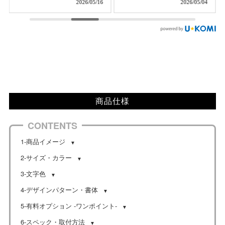
2026/05/04
2026/04/30
デザイン変更で納得いく商品
高級感があり、あまり主張し
になりました。 番地を右下
すぎないものを探していまし
に変更する等、文字のサイズ
た。他のお店と比べても安価
や配置を自由に変更出来るよ
だったのでこちらを購入しま
うで、細かく対応していただ
した。実際に届いた商品は、
けるようです。 (大まかな指
しっかりと重厚感があり、イ
定でバランス感等はお任せで
メージ通りでした。購入して
した) 一つ気になったのは、2
よかったです。
つ付けた取り付け金具の配
置、底面からの高さが左右で
少しズレていたので、水平に
商品仕様
する為の穴あけ位置に少々難
儀したことです。DIYに慣れ
CONTENTS
ていない方は、業者に頼む方
が賢明かと思います。
1-商品イメージ
2-サイズ・カラー
3-文字色
4-デザインパターン・書体
5-有料オプション -ワンポイント-
6-スペック・取付方法