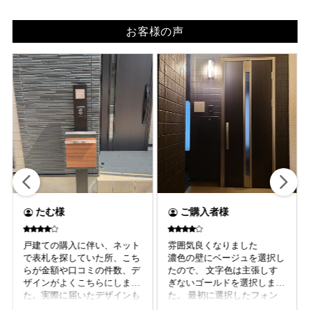
お客様の声
ご購入者様
あちゃぽん様
雰囲気良くなりました
高級感があり、あまり主張し
濃色の壁にベージュを選択し
すぎないものを探していまし
たので、 文字色は主張しす
た。他のお店と比べても安価
ぎないゴールドを選択しまし
だったのでこちらを購入しま
た。 最初に選択したフォン
した。実際に届いた商品は、
トがイメージと違ったので、
しっかりと重厚感があ