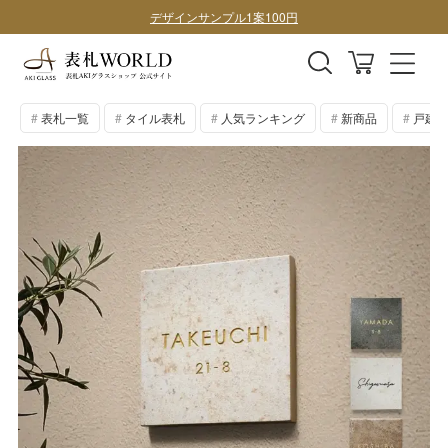
デザインサンプル1案100円
購入前にデザイン確認したい方はこちら
表札全商品、全国送料無料！
表札一覧
タイル表札
人気ランキング
新商品
戸建表
デザインサンプル1案100円