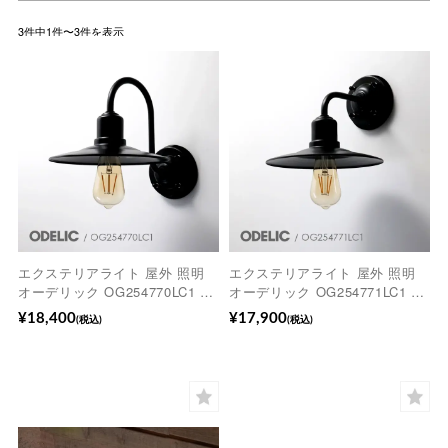
3件中1件〜3件を表示
エクステリアライト 屋外 照明
エクステリアライト 屋外 照明
オーデリック OG254770LC1 LE
オーデリック OG254771LC1 LE
D電球 電球色 ※工事必要【lge-o-
D電球 電球色 ※工事必要【lge-o-
¥18,400
¥17,900
(税込)
(税込)
03】
02】