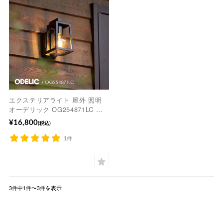
エクステリアライト 屋外 照明
オーデリック OG254871LC ブ
ラック LED電球付 電球色 ※工事
¥16,800
(税込)
必要【lge-o-01】
1件
3件中1件〜3件を表示