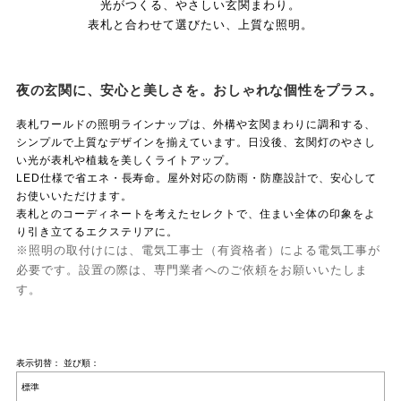
光がつくる、やさしい玄関まわり。
表札と合わせて選びたい、上質な照明。
夜の玄関に、安心と美しさを。おしゃれな個性をプラス。
表札ワールドの
照明ラインナップ
は、外構や玄関まわりに調和する、
シンプルで上質なデザインを揃えています。日没後、玄関灯のやさし
い光が表札や植栽を美しくライトアップ。
LED仕様で省エネ・長寿命。屋外対応の防雨・防塵設計で、安心して
お使いいただけます。
表札とのコーディネートを考えたセレクトで、住まい全体の印象をよ
り引き立てるエクステリアに。
※照明の取付けには、
電気工事士（有資格者）による電気工事
が
必要です。設置の際は、専門業者へのご依頼をお願いいたしま
す。
表示切替：
並び順：